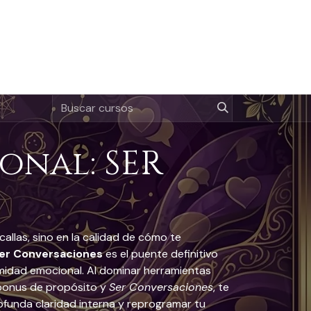
onal: SER
callas, sino en la calidad de cómo te
Ser Conversaciones
es el puente definitivo
imidad emocional. Al dominar herramientas
bonus de propósito y
Ser Conversaciones
, te
rofunda claridad interna y reprogramar tu