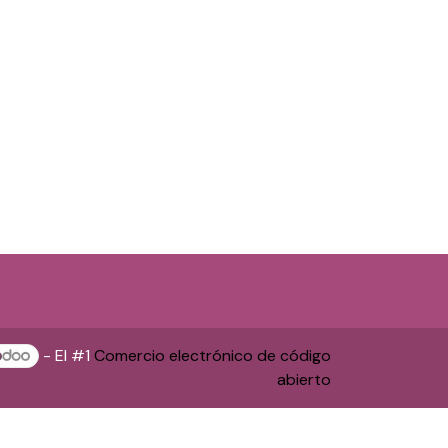
- El #1
Comercio electrónico de código
abierto